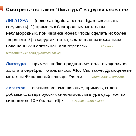
Смотреть что такое "Лигатура" в других словарях:
ЛИГАТУРА
— (ново лат. ligatura, от лат. ligare связывать,
соединять). 1) примесь к благородным металлам
неблагородных, при чеканке монет, чтобы сделать их более
твердыми. 2) в хирургии: нитка, состоящая из нескольких
навощенных шелковинок, для перевязки… …
Словарь
иностранных слов русского языка
Лигатура
— примесь неблагородного металла в изделии из
золота и серебра. По английски: Alloy См. также: Драгоценные
металлы Финансовый словарь Финам …
Финансовый словарь
лигатура
— связывание, смешивание, примесь, сплав,
добавка Словарь русских синонимов. лигатура сущ., кол во
синонимов: 10 • биллон (6) • …
Словарь синонимов