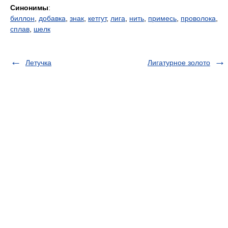
Синонимы
:
биллон
,
добавка
,
знак
,
кетгут
,
лига
,
нить
,
примесь
,
проволока
,
сплав
,
шелк
Летучка
Лигатурное золото