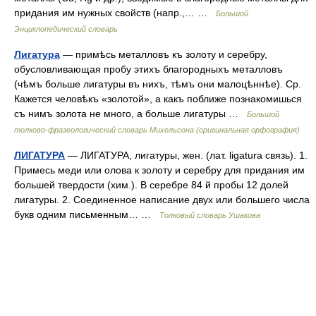
придания им нужных свойств (напр.,… …
Большой
Энциклопедический словарь
Лигатура
— примѣсь металловъ къ золоту и серебру,
обусловливающая пробу этихъ благородныхъ металловъ
(чѣмъ больше лигатуры въ нихъ, тѣмъ они малоцѣннѣе). Ср.
Кажется человѣкъ «золотой», а какъ поближе познакомишься
съ нимъ золота не много, а больше лигатуры …
Большой
толково-фразеологический словарь Михельсона (оригинальная орфография)
ЛИГАТУРА
— ЛИГАТУРА, лигатуры, жен. (лат. ligatura связь). 1.
Примесь меди или олова к золоту и серебру для придания им
большей твердости (хим.). В серебре 84 й пробы 12 долей
лигатуры. 2. Соединенное написание двух или большего числа
букв одним письменным… …
Толковый словарь Ушакова